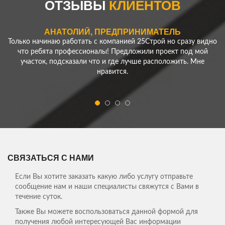
ОТЗЫВЫ
КЛИЕНТОВ
Спасибо!
АНАТОЛИЙ, ПРЕДПРИНИМАТЕЛЬ
test
Только начинаю работать с компанией 25Строй но сразу видно
что ребята профессионалы! Предложили проект под мой
участок, подсказали что и где лучше расположить. Мне
нравится.
ЕРЕМЕНКО АЛЕКСЕЙ
Нужно было сделать ограду для моего участка - скорость
работы компании удивила! Превзошли все мои ожидания!
Спасибо!
ЕЛЕНА АНТОЛЬЕВНА, ДОМОХОЗЯЙКА
СВЯЗАТЬСЯ С НАМИ
Сбылись мои мечты, теперь мы живем в собственном доме, на
свежем воздухе! Спасибо Вам ребята!
Если Вы хотите заказать какую либо услугу отправьте
сообщение нам и наши специалисты свяжутся с Вами в
Мы давно с мужем планировали переехать из
течение суток.
суетливого города. В строительстве домов
Также Вы можете воспользоваться данной формой для
ничего не понимали и обратились к
получения любой интересующей Вас информации