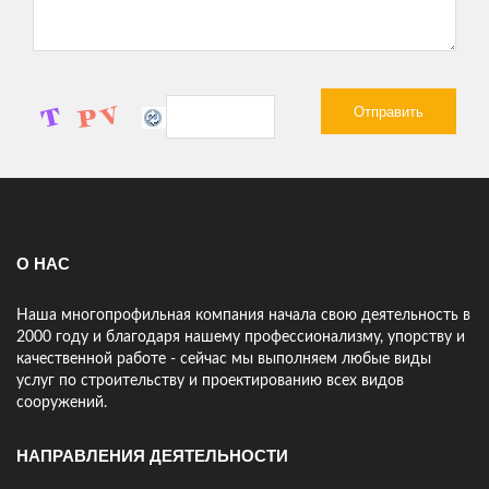
ЕРЕМЕНКО АЛЕКСЕЙ
Нужно было сделать ограду для моего участка - скорость
работы компании удивила! Превзошли все мои ожидания!
Спасибо!
АНАТОЛИЙ, ПРЕДПРИНИМАТЕЛЬ
Только начинаю работать с компанией 25Строй но сразу видно
что ребята профессионалы! Предложили проект под мой
участок, подсказали что и где лучше расположить. Мне
нравится.
О НАС
Наша многопрофильная компания начала свою деятельность в
2000 году и благодаря нашему профессионализму, упорству и
качественной работе - сейчас мы выполняем любые виды
услуг по строительству и проектированию всех видов
сооружений.
НАПРАВЛЕНИЯ ДЕЯТЕЛЬНОСТИ