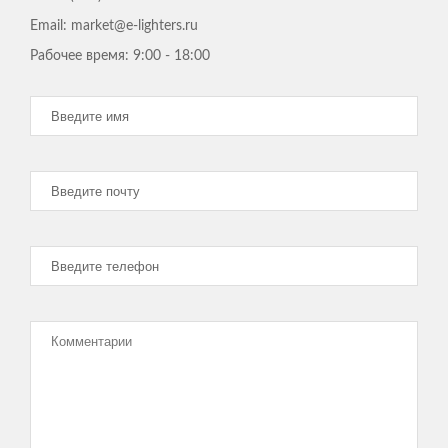
все вовремя и в сроки, как изначально было в
Email: market@e-lighters.ru
плане. Большое спасибо!
ЕВГЕНИЙ
Рабочее время:
9:00 - 18:00
Работают грамотно, просто здорово, что есть такие
специалисты !
В 25Строй мы обратились доделать наш
коттедж, после двухлетних мучений с другими
подрядчиками. Уже отчаялись, что
строительство никогда не закончится. Ребята
из 25 Строй, подошли к делу грамотно,
составили план работ, обсудили с нами все
ньюансы и за пару месяцев доделали все в
лучшем виде. Не ожидал, что так быстро
получится. Спасибо большое! Удачи Вам!
АНАТОЛИЙ, ПРЕДПРИНИМАТЕЛЬ
Только начинаю работать с компанией 25Строй но сразу видно
что ребята профессионалы! Предложили проект под мой
участок, подсказали что и где лучше расположить. Мне
нравится.