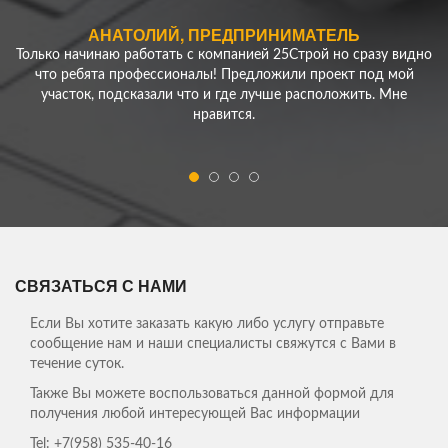
АНАТОЛИЙ, ПРЕДПРИНИМАТЕЛЬ
Только начинаю работать с компанией 25Строй но сразу видно
что ребята профессионалы! Предложили проект под мой
участок, подсказали что и где лучше расположить. Мне
нравится.
ЕРЕМЕНКО АЛЕКСЕЙ
Нужно было сделать ограду для моего участка - скорость
работы компании удивила! Превзошли все мои ожидания!
Спасибо!
ЕЛЕНА АНТОЛЬЕВНА, ДОМОХОЗЯЙКА
СВЯЗАТЬСЯ С НАМИ
Сбылись мои мечты, теперь мы живем в собственном доме, на
свежем воздухе! Спасибо Вам ребята!
Если Вы хотите заказать какую либо услугу отправьте
сообщение нам и наши специалисты свяжутся с Вами в
Мы давно с мужем планировали переехать из
течение суток.
суетливого города. В строительстве домов
Также Вы можете воспользоваться данной формой для
ничего не понимали и обратились к
получения любой интересующей Вас информации
специалистам из 25Строй. Здесь нам сделали
все просто на "отлично"! Никаких зажержек,
Tel:
+7(958) 535-40-16