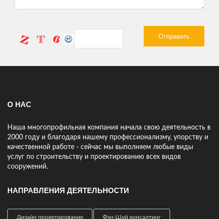
ЕРЕМЕНКО АЛЕКСЕЙ
Нужно было сделать ограду для моего участка - скорость
работы компании удивила! Превзошли все мои ожидания!
Спасибо!
АНАТОЛИЙ, ПРЕДПРИНИМАТЕЛЬ
Только начинаю работать с компанией 25Строй но сразу видно
что ребята профессионалы! Предложили проект под мой
участок, подсказали что и где лучше расположить. Мне
нравится.
О НАС
Наша многопрофильная компания начала свою деятельность в
2000 году и благодаря нашему профессионализму, упорству и
качественной работе - сейчас мы выполняем любые виды
услуг по строительству и проектированию всех видов
сооружений.
НАПРАВЛЕНИЯ ДЕЯТЕЛЬНОСТИ
Дизайн проектирование
Фэн-Шуй консалтинг