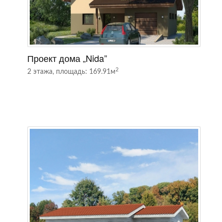
Проект дома „Nida”
П
2
2 этажа, площадь: 169.91м
2