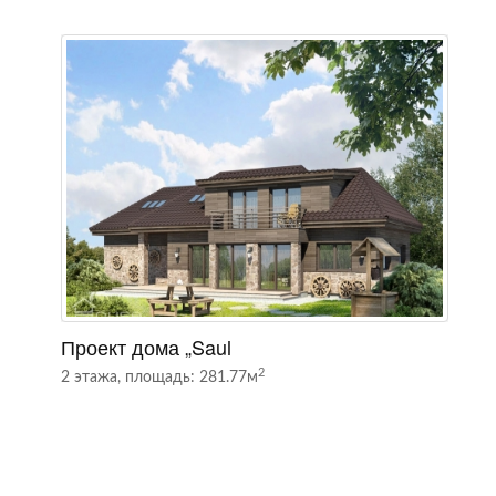
Проект дома „Saul
П
2
2 этажа, площадь: 281.77м
1