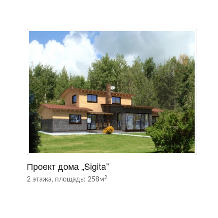
Проект дома „Sigita”
П
2
2 этажа, площадь: 258м
1