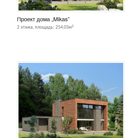
Проект дома „Mikas”
П
2
2 этажа, площадь: 254.03м
2