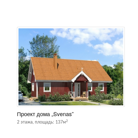
Проект дома „Svenas”
П
2
2 этажа, площадь: 137м
2