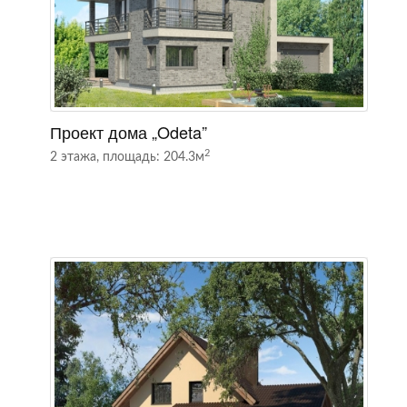
Проект дома „Odeta”
П
2
2 этажа, площадь: 204.3м
2