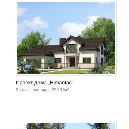
Проект дома „Rimantas”
П
2
2 этажа, площадь: 233.37м
2