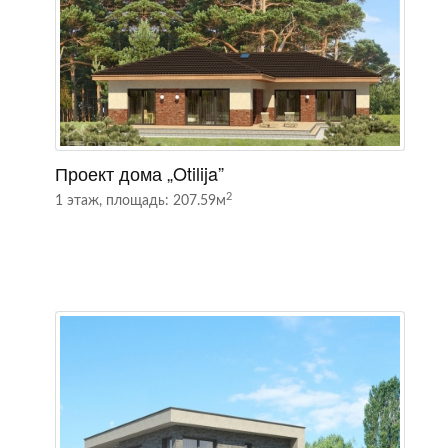
Проект дома „Otilija”
П
2
1 этаж, площадь: 207.59м
2