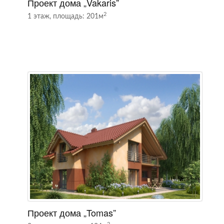
Проект дома „Vakaris”
П
2
1 этаж, площадь: 201м
2
Проект дома „Tomas”
П