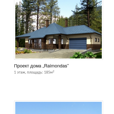
Проект дома „Raimondas”
П
2
1 этаж, площадь: 185м
1