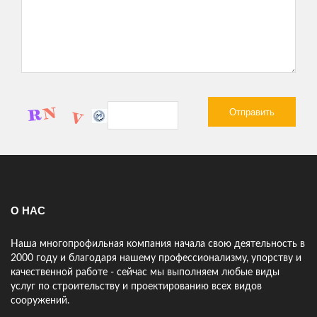
участок, подсказали что и где лучше расположить. Мне
нравится.
ЕРЕМЕНКО АЛЕКСЕЙ
Нужно было сделать ограду для моего участка - скорость
работы компании удивила! Превзошли все мои ожидания!
Спасибо!
АНАТОЛИЙ, ПРЕДПРИНИМАТЕЛЬ
Только начинаю работать с компанией 25Строй но сразу видно
что ребята профессионалы! Предложили проект под мой
участок, подсказали что и где лучше расположить. Мне
нравится.
О НАС
Наша многопрофильная компания начала свою деятельность в
2000 году и благодаря нашему профессионализму, упорству и
качественной работе - сейчас мы выполняем любые виды
услуг по строительству и проектированию всех видов
сооружений.