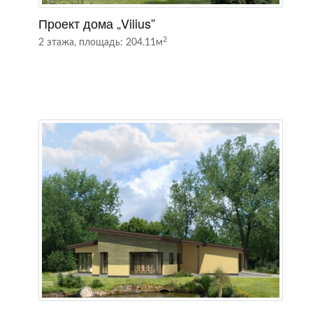
Проект дома „Vilius”
П
2
2 этажа, площадь: 204.11м
2