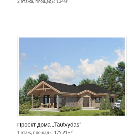
2
2 этажа, площадь: 134м
1
Проект дома „Tautvydas”
П
2
1 этаж, площадь: 179.91м
1