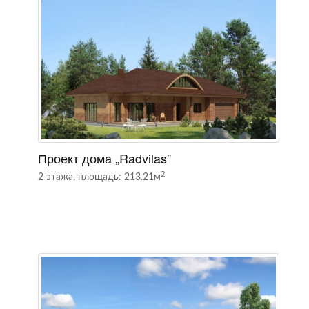
Проект дома „Radvilas”
П
2
2 этажа, площадь: 213.21м
2