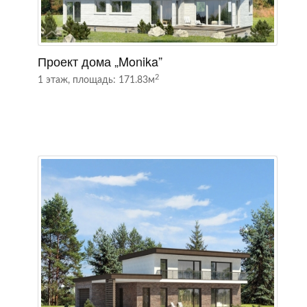
Проект дома „Monika”
П
2
1 этаж, площадь: 171.83м
1