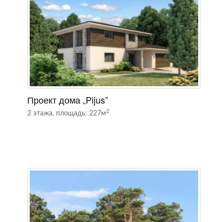
Проект дома „Pijus”
П
2
2 этажа, площадь: 227м
2