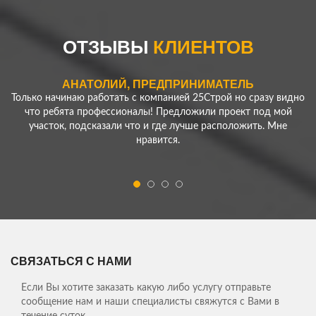
ЕРЕМЕНКО АЛЕКСЕЙ
Нужно было сделать ограду для моего участка - скорость
работы компании удивила! Превзошли все мои ожидания!
ОТЗЫВЫ
КЛИЕНТОВ
Спасибо!
АНАТОЛИЙ, ПРЕДПРИНИМАТЕЛЬ
Только начинаю работать с компанией 25Строй но сразу видно
что ребята профессионалы! Предложили проект под мой
участок, подсказали что и где лучше расположить. Мне
нравится.
ЕРЕМЕНКО АЛЕКСЕЙ
Нужно было сделать ограду для моего участка - скорость
работы компании удивила! Превзошли все мои ожидания!
Спасибо!
ЕЛЕНА АНТОЛЬЕВНА, ДОМОХОЗЯЙКА
СВЯЗАТЬСЯ С НАМИ
Сбылись мои мечты, теперь мы живем в собственном доме, на
свежем воздухе! Спасибо Вам ребята!
Если Вы хотите заказать какую либо услугу отправьте
сообщение нам и наши специалисты свяжутся с Вами в
Мы давно с мужем планировали переехать из