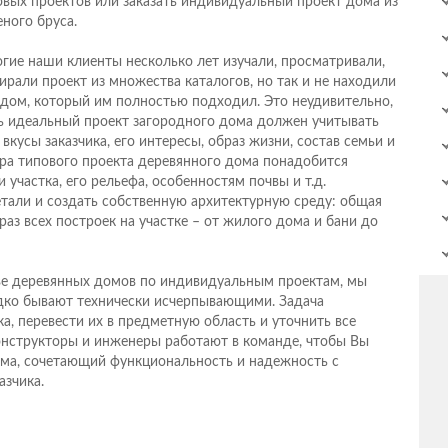
овых проектов или заказать индивидуальный проект дома из
еного бруса.
гие наши клиенты несколько лет изучали, просматривали,
ирали проект из множества каталогов, но так и не находили
 дом, который им полностью подходил. Это неудивительно,
ь идеальный проект загородного дома должен учитывать
: вкусы заказчика, его интересы, образ жизни, состав семьи и
ора типового проекта деревянного дома понадобится
участка, его рельефа, особенностям почвы и т.д.
тали и создать собственную архитектурную среду: общая
аз всех построек на участке – от жилого дома и бани до
ве деревянных домов по индивидуальным проектам, мы
едко бывают технически исчерпывающими. Задача
а, перевести их в предметную область и уточнить все
конструкторы и инженеры работают в команде, чтобы Вы
ома, сочетающий функциональность и надежность с
азчика.