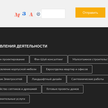
ВЛЕНИЯ ДЕЯТЕЛЬНОСТИ
н проектирование
Фэн-Шуй консалтинг
Малоэтажное строительс
овление корпусной мебели
Евроотделка квартир и офисов
ж Электросетей
Ландшафтный дизайн
Сантехнические работы
йство септиков и дренажей
Готовые проекты домов
нительные услуги