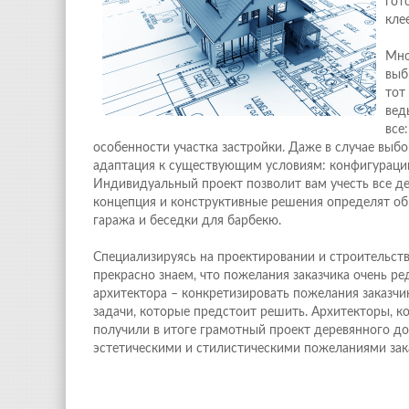
гот
кле
Мно
выб
тот
вед
все
особенности участка застройки. Даже в случае выб
адаптация к существующим условиям: конфигурации 
Индивидуальный проект позволит вам учесть все де
концепция и конструктивные решения определят обр
гаража и беседки для барбекю.
Специализируясь на проектировании и строительст
прекрасно знаем, что пожелания заказчика очень р
архитектора – конкретизировать пожелания заказчик
задачи, которые предстоит решить. Архитекторы, 
получили в итоге грамотный проект деревянного д
эстетическими и стилистическими пожеланиями зак