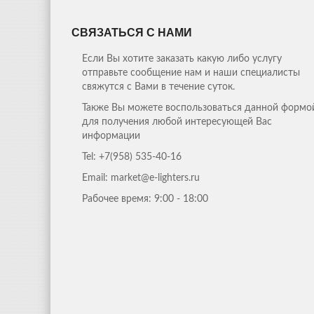
Сбылись мои меч
СВЯЗАТЬСЯ С НАМИ
Мы давно с мужем планировали перееха
Если Вы хотите заказать какую либо услугу
25Строй. Здесь нам сделали все просто 
отправьте сообщение нам и наши специалисты
свяжутся с Вами в течение суток.
Также Вы можете воспользоваться данной формо
для получения любой интересующей Вас
В 25Строй мы обратились доделать наш к
информации
не закончится. Ребята из 25 Строй, подош
лучшем ви
Tel:
+7(958) 535-40-16
Email: market@e-lighters.ru
Только начинаю работать с компанией 25Строй но с
Рабочее время:
9:00 - 18:00
Нужно было сделать ограду 
Только начинаю работать с компанией 25Строй но с