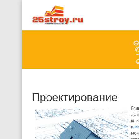
Проектирование
Есл
дом
вне
кле
мож