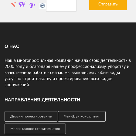
Спасибо!
АНАТОЛИЙ, ПРЕДПРИНИМАТЕЛЬ
Только начинаю работать с компанией 25Строй но сразу видно
что ребята профессионалы! Предложили проект под мой
участок, подсказали что и где лучше расположить. Мне
нравится.
О НАС
Наша многопрофильная компания начала свою деятельность в
2000 году и благодаря нашему профессионализму, упорству и
качественной работе - сейчас мы выполняем любые виды
услуг по строительству и проектированию всех видов
сооружений.
НАПРАВЛЕНИЯ ДЕЯТЕЛЬНОСТИ
Дизайн проектирование
Фэн-Шуй консалтинг
Малоэтажное строительство