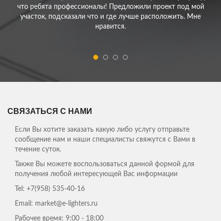
что ребята профессионалы! Предложили проект под мой
участок, подсказали что и где лучше расположить. Мне
нравится.
ЕРЕМЕНКО АЛЕКСЕЙ
Нужно было сделать ограду для моего участка - скорость
работы компании удивила! Превзошли все мои ожидания!
Спасибо!
ЕЛЕНА АНТОЛЬЕВНА, ДОМОХОЗЯЙКА
СВЯЗАТЬСЯ С НАМИ
Сбылись мои мечты, теперь мы живем в собственном доме, на
свежем воздухе! Спасибо Вам ребята!
Если Вы хотите заказать какую либо услугу отправьте
сообщение нам и наши специалисты свяжутся с Вами в
Мы давно с мужем планировали переехать из
течение суток.
суетливого города. В строительстве домов
Также Вы можете воспользоваться данной формой для
ничего не понимали и обратились к
получения любой интересующей Вас информации
специалистам из 25Строй. Здесь нам сделали
все просто на "отлично"! Никаких зажержек,
Tel:
+7(958) 535-40-16
все вовремя и в сроки, как изначально было в
Email: market@e-lighters.ru
плане. Большое спасибо!
ЕВГЕНИЙ
Рабочее время:
9:00 - 18:00