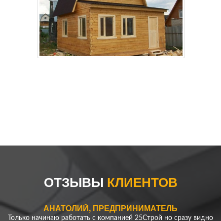
ЕРЕМЕНКО АЛЕКСЕЙ
Нужно было сделать ограду для моего участка - скорость
работы компании удивила! Превзошли все мои ожидания!
ОТЗЫВЫ
КЛИЕНТОВ
Спасибо!
АНАТОЛИЙ, ПРЕДПРИНИМАТЕЛЬ
Только начинаю работать с компанией 25Строй но сразу видно