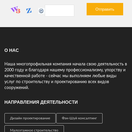
работы компании удивила! Превзошли все мои ожидания!
Спасибо!
АНАТОЛИЙ, ПРЕДПРИНИМАТЕЛЬ
Только начинаю работать с компанией 25Строй но сразу видно
что ребята профессионалы! Предложили проект под мой
участок, подсказали что и где лучше расположить. Мне
нравится.
О НАС
Наша многопрофильная компания начала свою деятельность в
2000 году и благодаря нашему профессионализму, упорству и
качественной работе - сейчас мы выполняем любые виды
услуг по строительству и проектированию всех видов
сооружений.
НАПРАВЛЕНИЯ ДЕЯТЕЛЬНОСТИ
Дизайн проектирование
Фэн-Шуй консалтинг
Малоэтажное строительство