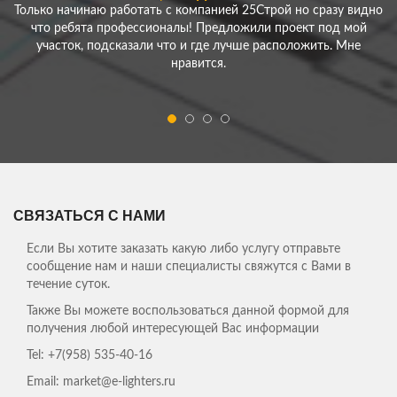
Только начинаю работать с компанией 25Строй но сразу видно
что ребята профессионалы! Предложили проект под мой
участок, подсказали что и где лучше расположить. Мне
нравится.
ЕРЕМЕНКО АЛЕКСЕЙ
Нужно было сделать ограду для моего участка - скорость
работы компании удивила! Превзошли все мои ожидания!
Спасибо!
ЕЛЕНА АНТОЛЬЕВНА, ДОМОХОЗЯЙКА
СВЯЗАТЬСЯ С НАМИ
Сбылись мои мечты, теперь мы живем в собственном доме, на
свежем воздухе! Спасибо Вам ребята!
Если Вы хотите заказать какую либо услугу отправьте
сообщение нам и наши специалисты свяжутся с Вами в
Мы давно с мужем планировали переехать из
течение суток.
суетливого города. В строительстве домов
Также Вы можете воспользоваться данной формой для
ничего не понимали и обратились к
получения любой интересующей Вас информации
специалистам из 25Строй. Здесь нам сделали
все просто на "отлично"! Никаких зажержек,
Tel:
+7(958) 535-40-16
все вовремя и в сроки, как изначально было в
Email: market@e-lighters.ru
плане. Большое спасибо!