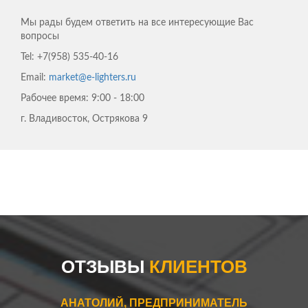
Мы рады будем ответить на все интересующие Вас
вопросы
Tel:
+7(958) 535-40-16
Email:
market@e-lighters.ru
Рабочее время:
9:00 - 18:00
г. Владивосток, Острякова 9
ЕРЕМЕНКО АЛЕКСЕЙ
Нужно было сделать ограду для моего участка - скорость
работы компании удивила! Превзошли все мои ожидания!
ОТЗЫВЫ
КЛИЕНТОВ
Спасибо!
АНАТОЛИЙ, ПРЕДПРИНИМАТЕЛЬ