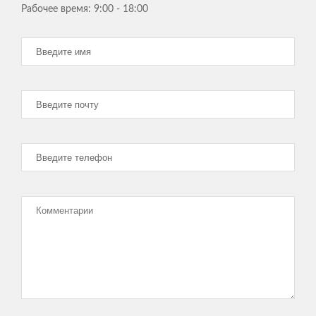
ЕВГЕНИЙ
Рабочее время:
9:00 - 18:00
Работают грамотно, просто здорово, что есть такие
специалисты !
В 25Строй мы обратились доделать наш
коттедж, после двухлетних мучений с другими
подрядчиками. Уже отчаялись, что
строительство никогда не закончится. Ребята
из 25 Строй, подошли к делу грамотно,
составили план работ, обсудили с нами все
ньюансы и за пару месяцев доделали все в
лучшем виде. Не ожидал, что так быстро
получится. Спасибо большое! Удачи Вам!
АНАТОЛИЙ, ПРЕДПРИНИМАТЕЛЬ
Только начинаю работать с компанией 25Строй но сразу видно
что ребята профессионалы! Предложили проект под мой
участок, подсказали что и где лучше расположить. Мне
нравится.
ЕРЕМЕНКО АЛЕКСЕЙ
Нужно было сделать ограду для моего участка - скорость