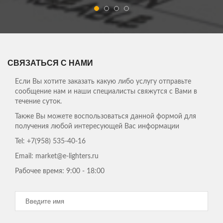
ЕРЕМЕНКО АЛЕКСЕЙ
Нужно было сделать ограду для моего участка - скорость
работы компании удивила! Превзошли все мои ожидания!
Спасибо!
ЕЛЕНА АНТОЛЬЕВНА, ДОМОХОЗЯЙКА
СВЯЗАТЬСЯ С НАМИ
Сбылись мои мечты, теперь мы живем в собственном доме, на
свежем воздухе! Спасибо Вам ребята!
Если Вы хотите заказать какую либо услугу отправьте
сообщение нам и наши специалисты свяжутся с Вами в
Мы давно с мужем планировали переехать из
течение суток.
суетливого города. В строительстве домов
Также Вы можете воспользоваться данной формой для
ничего не понимали и обратились к
получения любой интересующей Вас информации
специалистам из 25Строй. Здесь нам сделали
все просто на "отлично"! Никаких зажержек,
Tel:
+7(958) 535-40-16
все вовремя и в сроки, как изначально было в
Email: market@e-lighters.ru
плане. Большое спасибо!
ЕВГЕНИЙ
Рабочее время:
9:00 - 18:00
Работают грамотно, просто здорово, что есть такие
специалисты !
В 25Строй мы обратились доделать наш