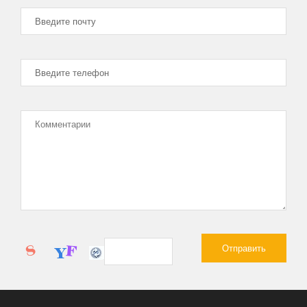
коттедж, после двухлетних мучений с другими
подрядчиками. Уже отчаялись, что
строительство никогда не закончится. Ребята
из 25 Строй, подошли к делу грамотно,
составили план работ, обсудили с нами все
ньюансы и за пару месяцев доделали все в
лучшем виде. Не ожидал, что так быстро
получится. Спасибо большое! Удачи Вам!
АНАТОЛИЙ, ПРЕДПРИНИМАТЕЛЬ
Только начинаю работать с компанией 25Строй но сразу видно
что ребята профессионалы! Предложили проект под мой
участок, подсказали что и где лучше расположить. Мне
нравится.
ЕРЕМЕНКО АЛЕКСЕЙ
Нужно было сделать ограду для моего участка - скорость
работы компании удивила! Превзошли все мои ожидания!
Спасибо!
АНАТОЛИЙ, ПРЕДПРИНИМАТЕЛЬ
Только начинаю работать с компанией 25Строй но сразу видно
что ребята профессионалы! Предложили проект под мой