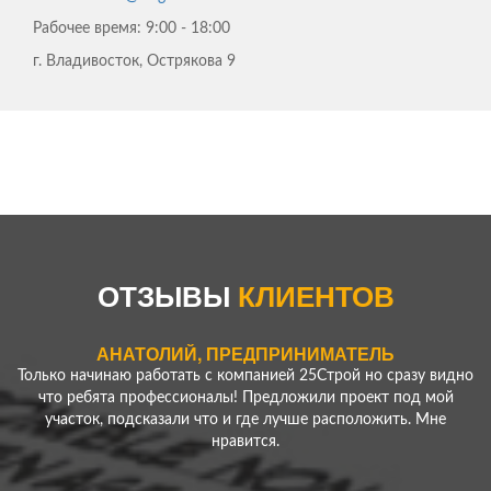
Рабочее время:
9:00 - 18:00
г. Владивосток, Острякова 9
ЕРЕМЕНКО АЛЕКСЕЙ
Нужно было сделать ограду для моего участка - скорость
работы компании удивила! Превзошли все мои ожидания!
ОТЗЫВЫ
КЛИЕНТОВ
Спасибо!
АНАТОЛИЙ, ПРЕДПРИНИМАТЕЛЬ
Только начинаю работать с компанией 25Строй но сразу видно
что ребята профессионалы! Предложили проект под мой
участок, подсказали что и где лучше расположить. Мне
нравится.